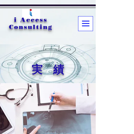
i Access
Consulting
実 績