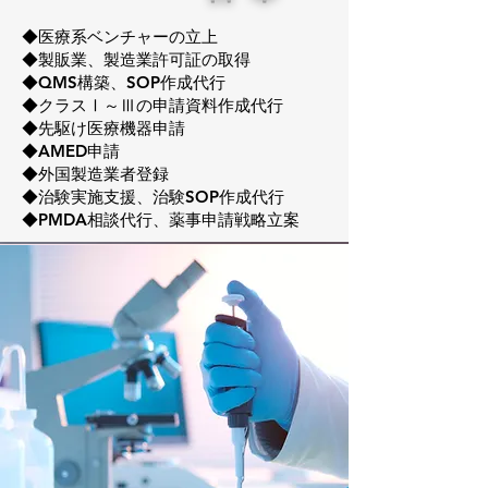
◆医療系ベンチャーの立上
◆製販業、製造業許可証の取得
◆QMS構築、SOP作成代行
◆クラスⅠ～Ⅲの申請資料作成代行
◆先駆け医療機器申請
◆AMED申請
◆外国製造業者登録
◆治験実施支援、治験SOP作成代行
◆PMDA相談代行、薬事申請戦略立案