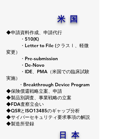
米 国
◆申請資料作成、申請代行
・510(K)
・Letter to File (クラスⅠ、軽微
変更）
・Pre-submission
・De-Novo
・IDE、PMA（米国での臨床試験
実施）
・Breakthrough Device Program
◆保険償還戦略立案、申請
◆製品別調査、事業戦略の立案
◆FDA査察立会い
◆QSRとISO13485のギャップ分析
◆サイバーセキュリティ要求事項の解説
◆製造所登録
日
本
​