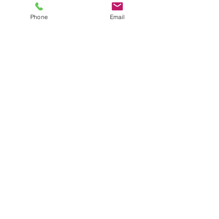
ださい。
Phone
Email
送信
コンタクト
〒107-0052
東京都港区赤坂4-8-19 赤坂プロントタ
ウン3F
電話 :
+81-3-5050-2907
ダイレクトイン:
+81-90-6028-0814
Email:
info@iaccessconsultant.com