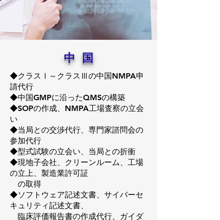
中 国
◆クラスⅠ～クラスⅢの中国NMPA申
請代行
◆中国GMPに沿ったQMSの構築
◆SOPの作成、NMPA工場査察の立会
い
◆当局との交渉代行、専門家諮問会の
参加代行
◆型式試験の立会い、当局との折衝
◆現地子会社、クリーンルーム、工場
の立上、製造業許可証
の取得
◆ソフトウェア記述文書、サイバーセ
キュリティ記述文書、
臨床評価報告書の作成代行、ガイダ